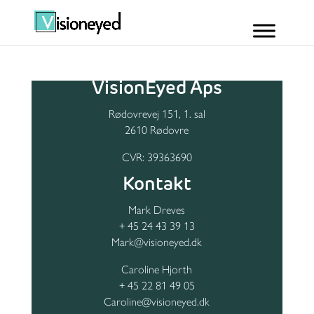
VisionEyed Aps
Rødovrevej 151, 1. sal
2610 Rødovre
CVR: 39363690
Kontakt
Mark Dreves
+ 45 24 43 39 13
Mark@visioneyed.dk
Caroline Hjorth
+ 45 22 81 49 05
Caroline@visioneyed.dk